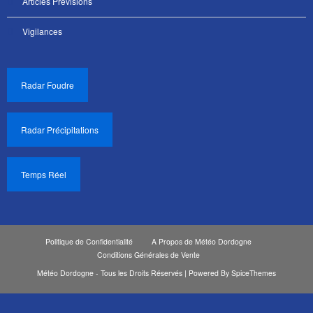
Articles Prévisions
Vigilances
Radar Foudre
Radar Précipitations
Temps Réel
Politique de Confidentialité
A Propos de Météo Dordogne
Conditions Générales de Vente
Météo Dordogne - Tous les Droits Réservés | Powered By
SpiceThemes