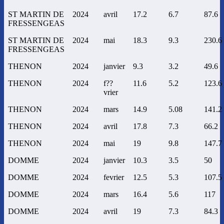
ST MARTIN DE
2024
avril
17.2
6.7
87.6
FRESSENGEAS
ST MARTIN DE
2024
mai
18.3
9.3
230.6
FRESSENGEAS
THENON
2024
janvier
9.3
3.2
49.6
THENON
2024
f??
11.6
5.2
123.6
vrier
THENON
2024
mars
14.9
5.08
141.2
THENON
2024
avril
17.8
7.3
66.2
THENON
2024
mai
19
9.8
147.7
DOMME
2024
janvier
10.3
3.5
50
DOMME
2024
fevrier
12.5
5.3
107.5
DOMME
2024
mars
16.4
5.6
117
DOMME
2024
avril
19
7.3
84.3