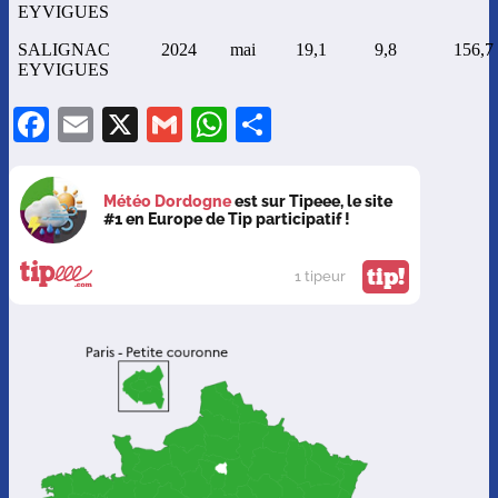
EYVIGUES
SALIGNAC
2024
mai
19,1
9,8
156,7
EYVIGUES
Facebook
Email
X
Gmail
WhatsApp
Partager
Météo Dordogne
est sur Tipeee, le site
#1 en Europe de Tip participatif !
tip!
1 tipeur