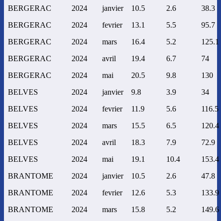
BERGERAC
2024
janvier
10.5
2.6
38.3
BERGERAC
2024
fevrier
13.1
5.5
95.7
BERGERAC
2024
mars
16.4
5.2
125.1
BERGERAC
2024
avril
19.4
6.7
74
BERGERAC
2024
mai
20.5
9.8
130
BELVES
2024
janvier
9.8
3.9
34
BELVES
2024
fevrier
11.9
5.6
116.5
BELVES
2024
mars
15.5
6.5
120.4
BELVES
2024
avril
18.3
7.9
72.9
BELVES
2024
mai
19.1
10.4
153.4
BRANTOME
2024
janvier
10.5
2.6
47.8
BRANTOME
2024
fevrier
12.6
5.3
133.9
BRANTOME
2024
mars
15.8
5.2
149.6