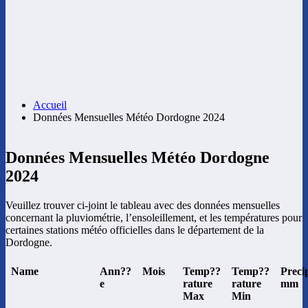
Accueil
Données Mensuelles Météo Dordogne 2024
Données Mensuelles Météo Dordogne
2024
Veuillez trouver ci-joint le tableau avec des données mensuelles
concernant la pluviométrie, l’ensoleillement, et les températures pour
certaines stations météo officielles dans le département de la
Dordogne.
Name
Ann??
Mois
Temp??
Temp??
Precip
e
rature
rature
mm
Max
Min