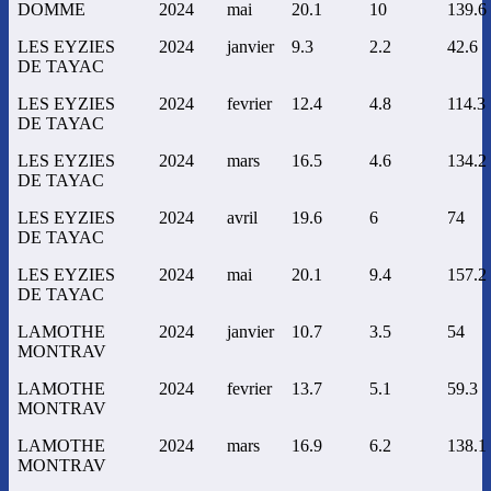
DOMME
2024
mai
20.1
10
139.6
LES EYZIES
2024
janvier
9.3
2.2
42.6
DE TAYAC
LES EYZIES
2024
fevrier
12.4
4.8
114.3
DE TAYAC
LES EYZIES
2024
mars
16.5
4.6
134.2
DE TAYAC
LES EYZIES
2024
avril
19.6
6
74
DE TAYAC
LES EYZIES
2024
mai
20.1
9.4
157.2
DE TAYAC
LAMOTHE
2024
janvier
10.7
3.5
54
MONTRAV
LAMOTHE
2024
fevrier
13.7
5.1
59.3
MONTRAV
LAMOTHE
2024
mars
16.9
6.2
138.1
MONTRAV