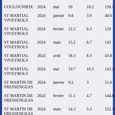
COULOUNIEIX
2024
mai
19
10.2
150.1
ST MARTIAL
2024
janvier
9.8
3.9
40.6
VIVEYROLS
ST MARTIAL
2024
fevrier
12.2
6.3
129
VIVEYROLS
ST MARTIAL
2024
mars
15.2
6.7
143
VIVEYROLS
ST MARTIAL
2024
avril
18.3
8.3
43.8
VIVEYROLS
ST MARTIAL
2024
mai
19.7
10.3
143.2
VIVEYROLS
ST MARTIN DE
2024
janvier
9.2
3
51.6
FRESSENGEAS
ST MARTIN DE
2024
fevrier
11.1
4.7
144.8
FRESSENGEAS
ST MARTIN DE
2024
mars
14.3
5.3
152.1
FRESSENGEAS