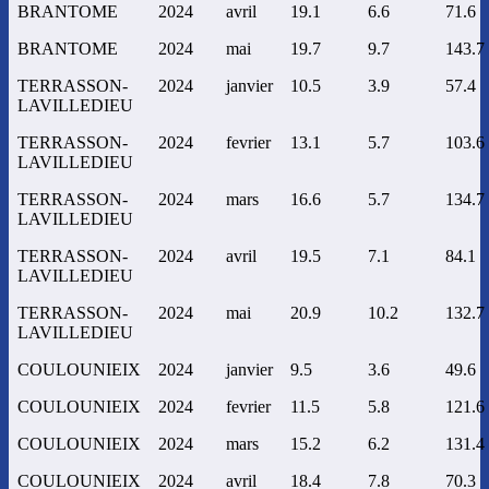
BRANTOME
2024
avril
19.1
6.6
71.6
BRANTOME
2024
mai
19.7
9.7
143.7
TERRASSON-
2024
janvier
10.5
3.9
57.4
LAVILLEDIEU
TERRASSON-
2024
fevrier
13.1
5.7
103.6
LAVILLEDIEU
TERRASSON-
2024
mars
16.6
5.7
134.7
LAVILLEDIEU
TERRASSON-
2024
avril
19.5
7.1
84.1
LAVILLEDIEU
TERRASSON-
2024
mai
20.9
10.2
132.7
LAVILLEDIEU
COULOUNIEIX
2024
janvier
9.5
3.6
49.6
COULOUNIEIX
2024
fevrier
11.5
5.8
121.6
COULOUNIEIX
2024
mars
15.2
6.2
131.4
COULOUNIEIX
2024
avril
18.4
7.8
70.3