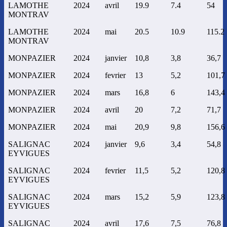
LAMOTHE
2024
avril
19.9
7.4
54
MONTRAV
LAMOTHE
2024
mai
20.5
10.9
115.2
MONTRAV
MONPAZIER
2024
janvier
10,8
3,8
36,7
MONPAZIER
2024
fevrier
13
5,2
101,7
MONPAZIER
2024
mars
16,8
6
143,4
MONPAZIER
2024
avril
20
7,2
71,7
MONPAZIER
2024
mai
20,9
9,8
156,6
SALIGNAC
2024
janvier
9,6
3,4
54,8
EYVIGUES
SALIGNAC
2024
fevrier
11,5
5,2
120,8
EYVIGUES
SALIGNAC
2024
mars
15,2
5,9
123,8
EYVIGUES
SALIGNAC
2024
avril
17,6
7,5
76,8