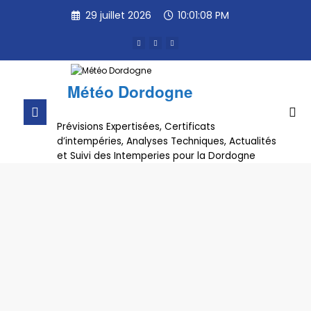
Aller
29 juillet 2026
10:01:08 PM
au
contenu
Météo Dordogne
Prévisions Expertisées, Certificats
d’intempéries, Analyses Techniques, Actualités
et Suivi des Intemperies pour la Dordogne