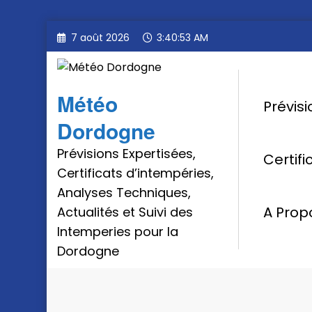
Aller
7 août 2026
3:40:54 AM
au
contenu
Météo
Prévis
Dordogne
Prévisions Expertisées,
Certif
Certificats d’intempéries,
Analyses Techniques,
A Prop
Actualités et Suivi des
Intemperies pour la
Dordogne