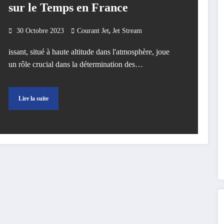
sur le Temps en France
,
30 Octobre 2023
Courant Jet
Jet Stream
issant, situé à haute altitude dans l'atmosphère, joue
un rôle crucial dans la détermination des…
Lire la suite