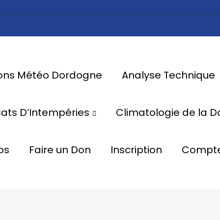
ions Météo Dordogne
Analyse Technique
icats D’Intempéries
Climatologie de la 
os
Faire un Don
Inscription
Compt