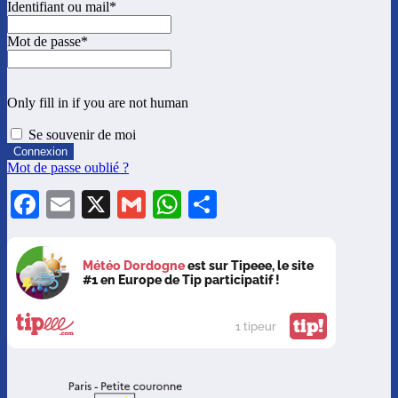
Identifiant ou mail
*
Mot de passe
*
Only fill in if you are not human
Se souvenir de moi
Mot de passe oublié ?
Facebook
Email
X
Gmail
WhatsApp
Partager
Météo Dordogne
est sur Tipeee, le site
#1 en Europe de Tip participatif !
tip!
1 tipeur