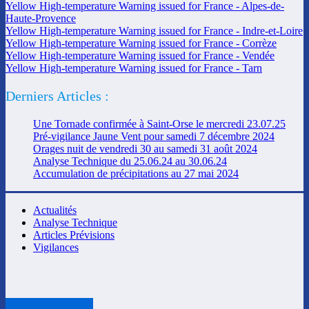
Yellow High-temperature Warning issued for France - Alpes-de-
Haute-Provence
Yellow High-temperature Warning issued for France - Indre-et-Loire
Yellow High-temperature Warning issued for France - Corrèze
Yellow High-temperature Warning issued for France - Vendée
Yellow High-temperature Warning issued for France - Tarn
Derniers Articles :
Une Tornade confirmée à Saint-Orse le mercredi 23.07.25
Pré-vigilance Jaune Vent pour samedi 7 décembre 2024
Orages nuit de vendredi 30 au samedi 31 août 2024
Analyse Technique du 25.06.24 au 30.06.24
Accumulation de précipitations au 27 mai 2024
Actualités
Analyse Technique
Articles Prévisions
Vigilances