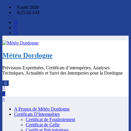
Aller
9 août 2026
au
9:25:24 AM
contenu
Météo Dordogne
Prévisions Expertisées, Certificats d’intempéries, Analyses
Techniques, Actualités et Suivi des Intemperies pour la Dordogne
×
A Propos de Météo Dordogne
Certificats D'Intempéries
Certificat de Foudroiement
Certificat de Grêle
Certificat Précipitations